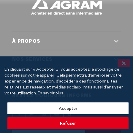
À PROPOS
Qui sommes-nous ?
NOS SERVICES
Actualités
En cliquant sur « Accepter », vous acceptez le stockage de
Voir ou suivre une commande
Recrutement
cookies sur votre appareil. Cela permettra d'améliorer votre
INFORMATIONS PRATIQUES
Retourner ou remplacer un produit
Espace presse
expérience de navigation, d'accéder à des fonctionnalités
relatives aux réseaux et médias sociaux, mais aussi d'analyser
Livraison et retrait
votre utilisation.
En savoir plus
RESTEZ TOUJOURS INFORMÉ
Moyens de paiement
Nos agences
Accepter
FAQ
Refuser
Contact