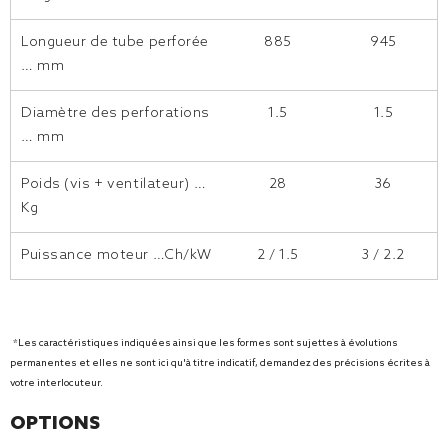
Longueur de tube perforée
885
945
… mm
Diamètre des perforations
1.5
1.5
… mm
Poids (vis + ventilateur) …
28
36
Kg
Puissance moteur …Ch/kW
2 / 1.5
3 / 2.2
*Les caractéristiques indiquées ainsi que les formes sont sujettes à évolutions
permanentes et elles ne sont ici qu'à titre indicatif, demandez des précisions écrites à
votre interlocuteur.
OPTIONS