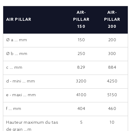
AIR-
AIR-
AIR PILLAR
PILLAR
PILLAR
150
200
Ø a … mm
150
200
Ø b … mm
250
300
c … mm
829
884
d - mini … mm
3200
4250
e - maxi … mm
4100
5150
f … mm
404
460
Hauteur maximum du tas
5
10
de grain …m