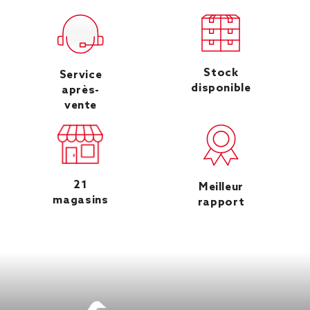
Stock
Service
disponible
après-
vente
21
Meilleur
magasins
rapport