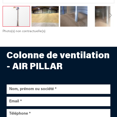
Photo(s) non contractuelle(s)
Passer
au
début
de
Colonne de ventilation
la
Galerie
- AIR PILLAR
d’images